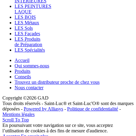
INTÉRIEURES
LES PEINTURES
LAQUE
LES BOIS
LES Métaux
LES Sols
LES Façades
LES Produits
de Préparation
LES Spécialités
Accueil
Qui sommes-nous
Produits
Conseils
Trouvez un distributeur proche de chez vous
Nous contacter
Copyright ©2026 GAD
Tous droits réservés - Saint-Luc® et Saint-Luc'O® sont des marques
déposées -
Powered by Alliasys
-
Politique de confidentialité
-
Mentions légales
Scroll To Top
En poursuivant votre navigation sur ce site, vous acceptez
l’utilisation de cookies à des fins de mesure d'audience.