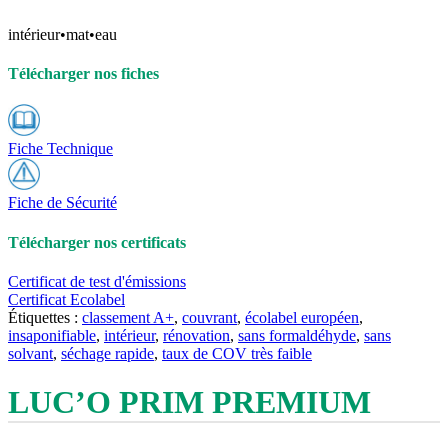
intérieur
•
mat
•
eau
Télécharger nos fiches
Fiche Technique
Fiche de Sécurité
Télécharger nos certificats
Certificat de test d'émissions
Certificat Ecolabel
Étiquettes :
classement A+
,
couvrant
,
écolabel européen
,
insaponifiable
,
intérieur
,
rénovation
,
sans formaldéhyde
,
sans
solvant
,
séchage rapide
,
taux de COV très faible
LUC’O PRIM PREMIUM