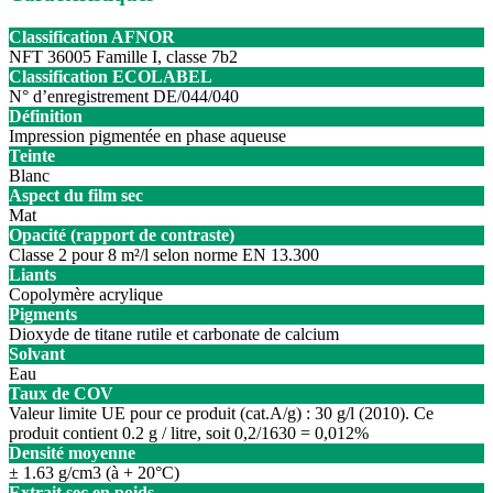
Classification AFNOR
NFT 36005 Famille I, classe 7b2
Classification ECOLABEL
N° d’enregistrement DE/044/040
Définition
Impression pigmentée en phase aqueuse
Teinte
Blanc
Aspect du film sec
Mat
Opacité (rapport de contraste)
Classe 2 pour 8 m²/l selon norme EN 13.300
Liants
Copolymère acrylique
Pigments
Dioxyde de titane rutile et carbonate de calcium
Solvant
Eau
Taux de COV
Valeur limite UE pour ce produit (cat.A/g) : 30 g/l (2010). Ce
produit contient 0.2 g / litre, soit 0,2/1630 = 0,012%
Densité moyenne
± 1.63 g/cm3 (à + 20°C)
Extrait sec en poids