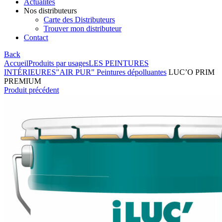
Actualités
Nos distributeurs
Carte des Distributeurs
Trouver mon distributeur
Contact
Back
Accueil
Produits par usages
LES PEINTURES
INTÉRIEURES
"AIR PUR" Peintures dépolluantes
LUC’O PRIM
PREMIUM
Produit précédent