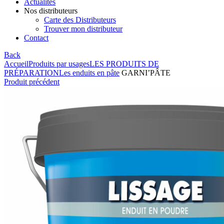
Actualités
Nos distributeurs
Carte des Distributeurs
Trouver mon distributeur
Contact
Back
Accueil
Produits par usages
LES PRODUITS DE
PRÉPARATION
Les enduits en pâte
GARNI’PÂTE
Produit précédent