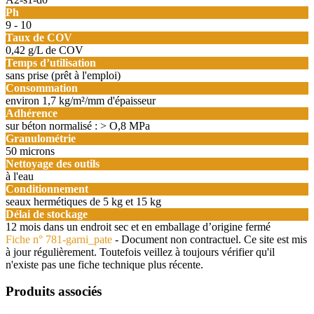
Ph
9 - 10
Taux de COV
0,42 g/L de COV
Temps d’utilisation
sans prise (prêt à l'emploi)
Consommation
environ 1,7 kg/m²/mm d'épaisseur
Adhérence
sur béton normalisé : > O,8 MPa
Granulométrie
50 microns
Nettoyage des outils
à l'eau
Conditionnement
seaux hermétiques de 5 kg et 15 kg
Délai de stockage
12 mois dans un endroit sec et en emballage d’origine fermé
Fiche n°
781-garni_pate
- Document non contractuel. Ce site est mis
à jour régulièrement. Toutefois veillez à toujours vérifier qu'il
n'existe pas une fiche technique plus récente.
Produits associés