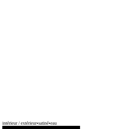
intérieur / extérieur
•
satiné
•
eau