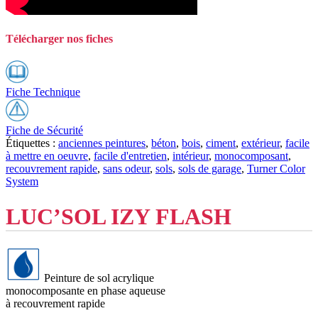
Télécharger nos fiches
Fiche Technique
Fiche de Sécurité
Étiquettes :
anciennes peintures
,
béton
,
bois
,
ciment
,
extérieur
,
facile
à mettre en oeuvre
,
facile d'entretien
,
intérieur
,
monocomposant
,
recouvrement rapide
,
sans odeur
,
sols
,
sols de garage
,
Turner Color
System
LUC’SOL IZY FLASH
Peinture de sol acrylique
monocomposante en phase aqueuse
à recouvrement rapide