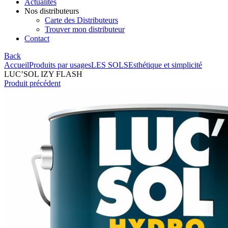
Actualités
Nos distributeurs
Carte des Distributeurs
Trouver mon distributeur
Contact
Back
Accueil
Produits par usages
LES SOLS
Esthétique et simplicité
LUC’SOL IZY FLASH
Produit précédent