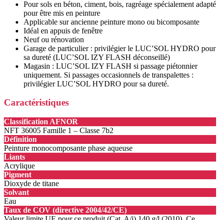
Pour sols en béton, ciment, bois, ragréage spécialement adapté
pour être mis en peinture
Applicable sur ancienne peinture mono ou bicomposante
Idéal en appuis de fenêtre
Neuf ou rénovation
Garage de particulier : privilégier le LUC’SOL HYDRO pour
sa dureté (LUC’SOL IZY FLASH déconseillé)
Magasin : LUC’SOL IZY FLASH si passage piétonnier
uniquement. Si passages occasionnels de transpalettes :
privilégier LUC’SOL HYDRO pour sa dureté.
Caractéristiques
Classification AFNOR
NFT 36005 Famille 1 – Classe 7b2
Définition
Peinture monocomposante phase aqueuse
Liants
Acrylique
Pigment
Dioxyde de titane
Solvant
Eau
Taux de COV (directive 2004/42/CE)
Valeur limite UE pour ce produit (Cat. A/i) 140 g/l (2010). Ce