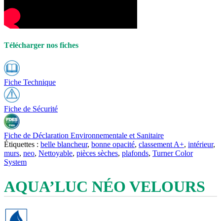
Télécharger nos fiches
Fiche Technique
Fiche de Sécurité
Fiche de Déclaration Environnementale et Sanitaire
Étiquettes :
belle blancheur
,
bonne opacité
,
classement A+
,
intérieur
,
murs
,
neo
,
Nettoyable
,
pièces sèches
,
plafonds
,
Turner Color
System
AQUA’LUC NÉO VELOURS