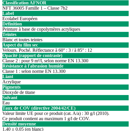
Classification AFNOR
NFT 36005 Famille 1 – Classe 7b2
Label
Ecolabel Européen
Définition
Peinture à base de copolymères acryliques
Teintes
Blanc et toutes teintes
Aspect du film sec
Velours. Poché. Réflectance à 60° : 3 / à 85° : 12
Opacité (rapport de contraste)
Classe 2 : pour 9 m²/l, selon norme EN 13.300
Résistance à l'abrasion humide
Classe 1 : selon norme EN 13.300
Liant
Acrylique
Pigments
Dioxyde de titane
Solvant
Eau
Taux de COV (directive 2004/42/CE)
Valeur limite UE pour ce produit (cat. A/a) : 30 g/l (2010).
Ce produit contient au maximum 1 g/l de COV.
Densité moyenne
1.40 ± 0.05 (en blanc)