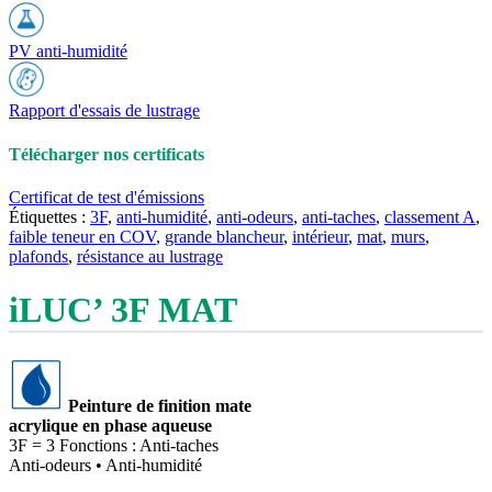
PV anti-humidité
Rapport d'essais de lustrage
Télécharger nos certificats
Certificat de test d'émissions
Étiquettes :
3F
,
anti-humidité
,
anti-odeurs
,
anti-taches
,
classement A
,
faible teneur en COV
,
grande blancheur
,
intérieur
,
mat
,
murs
,
plafonds
,
résistance au lustrage
iLUC’ 3F MAT
Peinture de finition mate
acrylique en phase aqueuse
3F = 3 Fonctions : Anti-taches
Anti-odeurs • Anti-humidité